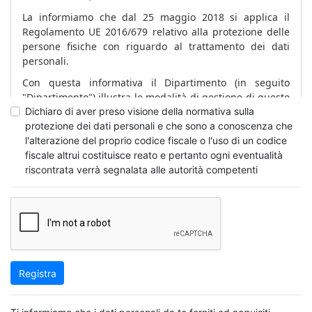
La informiamo che dal 25 maggio 2018 si applica il
Regolamento UE 2016/679 relativo alla protezione delle
persone fisiche con riguardo al trattamento dei dati
personali.
Con questa informativa il Dipartimento (in seguito
"Dipartimento") illustra le modalità di gestione di questo
sito, come utilizzerà i dati che La riguardano, inclusi
Dichiaro di aver preso visione della normativa sulla
quelli da Lei forniti, per usufruire dei servizi presenti sul
protezione dei dati personali e che sono a conoscenza che
sito web e quali sono i diritti che Le sono riconosciuti dal
l'alterazione del proprio codice fiscale o l'uso di un codice
Regolamento UE 2016/679.
fiscale altrui costituisce reato e pertanto ogni eventualità
riscontrata verrà segnalata alle autorità competenti
Il Dipartimento pone, infatti, costante attenzione alla
protezione dei dati personali degli utenti.
L'informativa non è valida per altri siti web
eventualmente consultabili tramite i link presenti, di cui
il Dipartimento non è in alcun modo responsabile.
Dati di navigazione
Registra
I sistemi informatici e le procedure software preposte al
funzionamento di questo sito web acquisiscono, nel