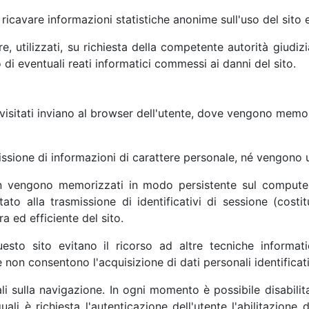
i ricavare informazioni statistiche anonime sull'uso del sito
re, utilizzati, su richiesta della competente autorità giudiz
 di eventuali reati informatici commessi ai danni del sito.
ti visitati inviano al browser dell'utente, dove vengono memor
ssione di informazioni di carattere personale, né vengono uti
n vengono memorizzati in modo persistente sul computer 
ato alla trasmissione di identificativi di sessione (costit
a ed efficiente del sito.
questo sito evitano il ricorso ad altre tecniche informat
 non consentono l'acquisizione di dati personali identificati
i sulla navigazione. In ogni momento è possibile disabilita
uali è richiesta l'autenticazione dell'utente l'abilitazion