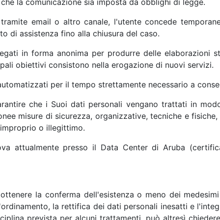
 che la comunicazione sia imposta da obblighi di legge.
, tramite email o altro canale, l'utente concede tempora
to di assistenza fino alla chiusura del caso.
gregati in forma anonima per produrre delle elaborazioni st
ipali obiettivi consistono nella erogazione di nuovi servizi.
 automatizzati per il tempo strettamente necessario a consegu
rantire che i Suoi dati personali vengano trattati in mod
nee misure di sicurezza, organizzative, tecniche e fisiche, p
o improprio o illegittimo.
 trova attualmente presso il Data Center di Aruba (certi
ottenere la conferma dell'esistenza o meno dei medesimi dat
'ordinamento, la rettifica dei dati personali inesatti e l'integ
iplina prevista per alcuni trattamenti, può altresì chiedere